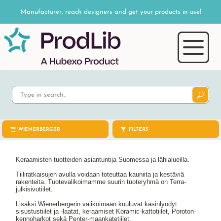
Manufacturer, reach designers and get your products in use!
WIENERBERGER
FILTERS
Keraamisten tuotteiden asiantuntija Suomessa ja lähialueilla.
Tiiliratkaisujen avulla voidaan toteuttaa kauniita ja kestäviä
rakenteita. Tuotevalikoimamme suurin tuoteryhmä on Terra-
julkisivutiilet.
Lisäksi Wienerbergerin valikoimaan kuuluvat käsinlyödyt
sisustustiilet ja -laatat, keraamiset Koramic-kattotiilet, Poroton-
kennoharkot sekä Penter-maankatetiilet.