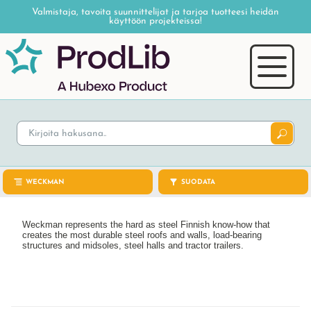
Valmistaja, tavoita suunnittelijat ja tarjoa tuotteesi heidän
käyttöön projekteissa!
WECKMAN
SUODATA
Weckman represents the hard as steel Finnish know-how that
creates the most durable steel roofs and walls, load-bearing
structures and midsoles, steel halls and tractor trailers.