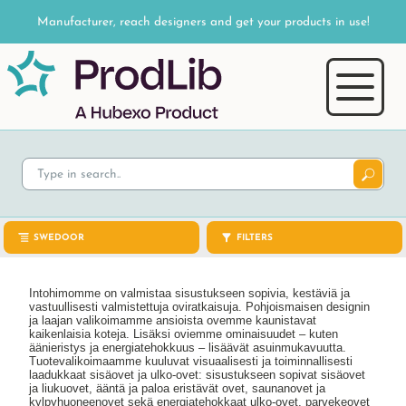
Manufacturer, reach designers and get your products in use!
SWEDOOR
FILTERS
Intohimomme on valmistaa sisustukseen sopivia, kestäviä ja
vastuullisesti valmistettuja oviratkaisuja. Pohjoismaisen designin
ja laajan valikoimamme ansioista ovemme kaunistavat
kaikenlaisia koteja. Lisäksi oviemme ominaisuudet – kuten
äänieristys ja energiatehokkuus – lisäävät asuinmukavuutta.
Tuotevalikoimaamme kuuluvat visuaalisesti ja toiminnallisesti
laadukkaat sisäovet ja ulko-ovet: sisustukseen sopivat sisäovet
ja liukuovet, ääntä ja paloa eristävät ovet, saunanovet ja
kylpyhuoneenovet sekä energiatehokkaat ulko-ovet, parvekeovet