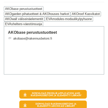
AKObase perustustuotteet
AKOgarden pihatuotteet & AKOhouses harkot
AKOroof Kasvikatot
AKOwall väliseinäelementit
EVAmodules-moduulikylpyhuone
EVAshelters-väestönsuoja
AKObase perustustuotteet
akobase@rakennusbetoni.fi
DOWNLOAD PRODLIB APPLICATION AND
RAKENNUSBETONI JA ELEMENTTI
LIBRARY
DOWNLOAD RAKENNUSBETONI JA
ELEMENTTI ARCHICAD LIBRARY