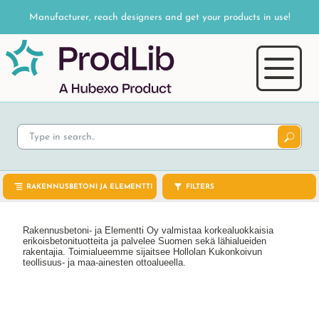
Manufacturer, reach designers and get your products in use!
RAKENNUSBETONI JA ELEMENTTI
FILTERS
Rakennusbetoni- ja Elementti Oy valmistaa korkealuokkaisia
erikoisbetonituotteita ja palvelee Suomen sekä lähialueiden
rakentajia. Toimialueemme sijaitsee Hollolan Kukonkoivun
teollisuus- ja maa-ainesten ottoalueella.