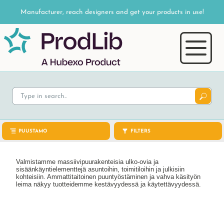
Manufacturer, reach designers and get your products in use!
PUUSTAMO
FILTERS
Valmistamme massiivipuurakenteisia ulko-ovia ja
sisäänkäyntielementtejä asuntoihin, toimitiloihin ja julkisiin
kohteisiin. Ammattitaitoinen puuntyöstäminen ja vahva käsityön
leima näkyy tuotteidemme kestävyydessä ja käytettävyydessä.