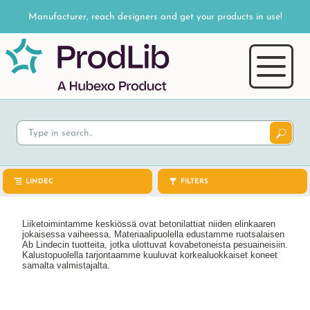
Manufacturer, reach designers and get your products in use!
LINDEC
FILTERS
Liiketoimintamme keskiössä ovat betonilattiat niiden elinkaaren
jokaisessa vaiheessa. Materiaalipuolella edustamme ruotsalaisen
Ab Lindecin tuotteita, jotka ulottuvat kovabetoneista pesuaineisiin.
Kalustopuolella tarjontaamme kuuluvat korkealuokkaiset koneet
samalta valmistajalta.