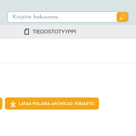
TIEDOSTOTYYPPI
DWG/DXF
REVIT RFA/RVT
PDF
ARCHICAD GSM/LCF
SKETCHUP SKP
TEKLA LIS/UEL
LATAA POLARIA ARCHICAD -KIRJASTO