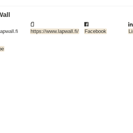
ARTBETONI
ASSA ABLOY
all
ATOsupply
Audio-Kaluste
apwall.fi
https://www.lapwall.fi/
Facebook
L
AulisLundell
Bauroc
Benders
be
BuildUp
39)
Cariitti
CG PROFESSIONAL
Cyklos
Derbigum
Diamantek
Dinbox
Disperator
EJOT
Ekospray
Ekovilla
El-Björn