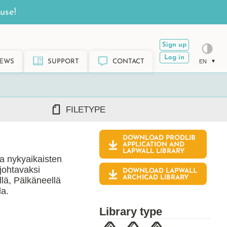
use!
Sign up
Log in
EWS
SUPPORT
CONTACT
EN
FILETYPE
DOWNLOAD PRODLIB
DWG/DXF
APPLICATION AND
LAPWALL
LIBRARY
REVIT RFA/RVT
a nykyaikaisten
PDF
johtavaksi
DOWNLOAD LAPWALL
ARCHICAD GSM/LCF
ARCHICAD LIBRARY
lä, Pälkäneellä
SKETCHUP SKP
la.
TEKLA LIS/UEL
Library type