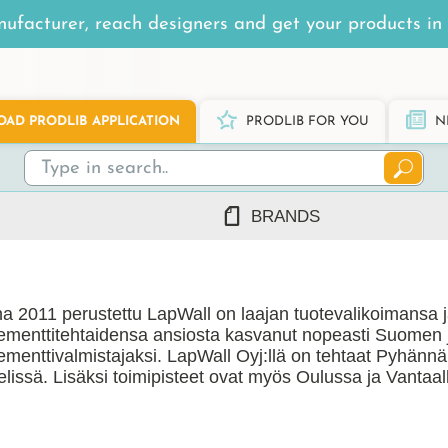
ufacturer, reach designers and get your products in 
AD PRODLIB APPLICATION
PRODLIB FOR YOU
N
BRANDS
7Steel
Ah Production
a 2011 perustettu LapWall on laajan tuotevalikoimansa j
AJ Products
ementtitehtaidensa ansiosta kasvanut nopeasti Suomen 
Alnova
menttivalmistajaksi. LapWall Oyj:llä on tehtaat Pyhännäl
Alupro
elissä. Lisäksi toimipisteet ovat myös Oulussa ja Vantaal
AluShel
Anstar
ng
(1219)
Ardex